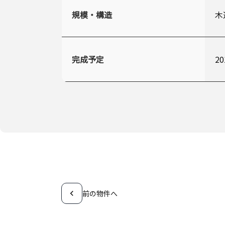
規模・構造
木
完成予定
2
前の物件へ