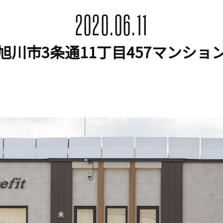
2020.06.11
旭川市3条通11丁目457マンショ