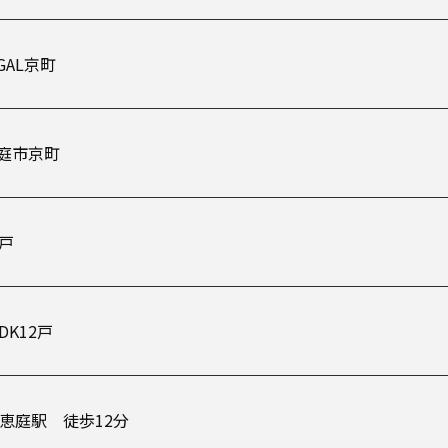
IGAL京町
庭市京町
2戸
LDK12戸
R恵庭駅 徒歩12分