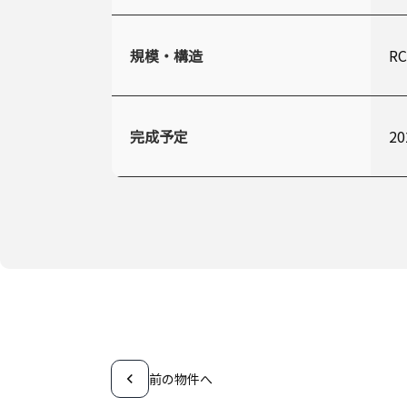
規模・構造
R
完成予定
2
前の物件へ