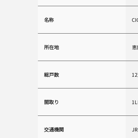
名称
C
所在地
恵
総戸数
1
間取り
1
交通機関
J